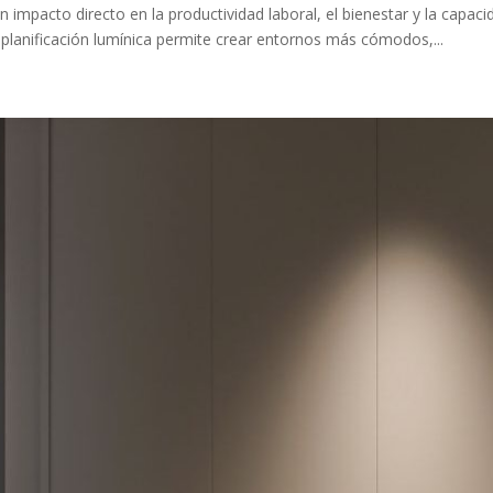
n impacto directo en la productividad laboral, el bienestar y la capac
 planificación lumínica permite crear entornos más cómodos,...