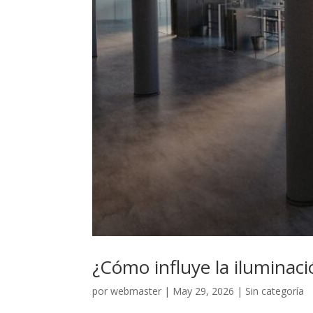
¿Cómo influye la iluminaci
por
webmaster
|
May 29, 2026
|
Sin categoría